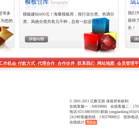
我们
强型等多
模板建站600元！海量模板库，按行业分类、色调分
获得
，为您的
类、风格分类共有几千种，总有一款适合您！
长！
工作机会
付款方式
代理合作
合作伙伴
联系我们
网站地图
会员管理平
|
|
|
|
|
|
© 2001-2011 亿数互联 保留所有权利.
在线客服一：84939066 在线客服二：27638
电话:023-68659593 邮箱:yangjianliang165@1
24小时客服热线：13637900022 投拆电话：1
在线统计:
51La