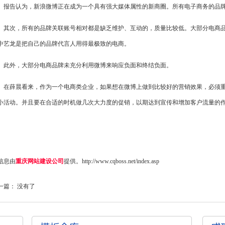
告认为，新浪微博正在成为一个具有强大媒体属性的新商圈。所有电子商务的品牌
次，所有的品牌关联账号相对都是缺乏维护、互动的，质量比较低。大部分电商品
中艺龙是把自己的品牌代言人用得最极致的电商。
外，大部分电商品牌未充分利用微博来响应负面和终结负面。
薛晨看来，作为一个电商类企业，如果想在微博上做到比较好的营销效果，必须重
小活动。并且要在合适的时机做几次大力度的促销，以期达到宣传和增加客户流量的
信息由
重庆网站建设公司
提供。
http://www.cqboss.net/index.asp
一篇： 没有了