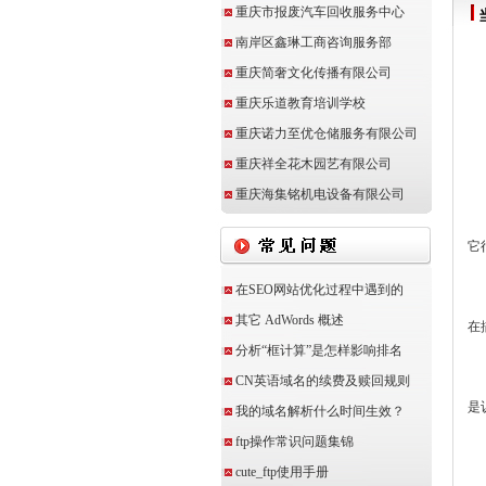
重庆市报废汽车回收服务中心
南岸区鑫琳工商咨询服务部
重庆简奢文化传播有限公司
重庆乐道教育培训学校
重庆诺力至优仓储服务有限公司
重庆祥全花木园艺有限公司
新
重庆海集铭机电设备有限公司
【
它
在SEO网站优化过程中遇到的
在
其它 AdWords 概述
在
分析“框计算”是怎样影响排名
在
CN英语域名的续费及赎回规则
是
我的域名解析什么时间生效？
ftp操作常识问题集锦
该
cute_ftp使用手册