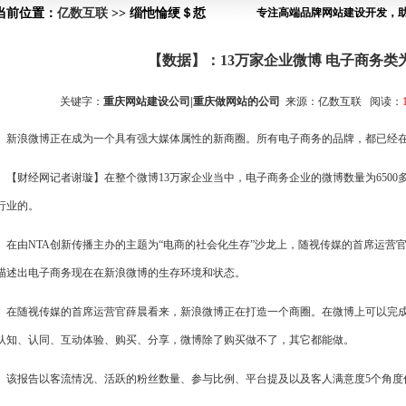
当前位置：
亿数互联
>> 缁忚惀绠＄悊
专注高端品牌网站建设开发，
【数据】：13万家企业微博 电子商务类为
关键字：
重庆网站建设公司|重庆做网站的公司
来源：亿数互联 阅读：
浪微博正在成为一个具有强大媒体属性的新商圈。所有电子商务的品牌，都已经在
财经网记者谢璇】在整个微博13万家企业当中，电子商务企业的微博数量为6500
行业的。
由NTA创新传播主办的主题为“电商的社会化生存”沙龙上，随视传媒的首席运营
描述出电子商务现在在新浪微博的生存环境和状态。
随视传媒的首席运营官薛晨看来，新浪微博正在打造一个商圈。在微博上可以完成
认知、认同、互动体验、购买、分享，微博除了购买做不了，其它都能做。
报告以客流情况、活跃的粉丝数量、参与比例、平台提及以及客人满意度5个角度