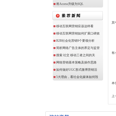
报
将Access升级为SQL
其
其
移动互联网营销应该这样看
移动互联网营销如何扩展口碑效
此
B2B社会化营销9个要领分析
在
简析网络广告主体的界定与监管
有
搜索 社交 移动三者之间的关
网络营销基本策略及操作思路
如何做好UGC形式微博营销活
5大理由，看社会化媒体如何毁
本
上