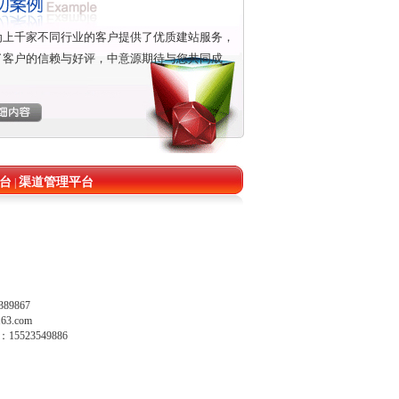
为上千家不同行业的客户提供了优质建站服务，
了客户的信赖与好评，中意源期待与您共同成
台
渠道管理平台
|
9867
63.com
5523549886