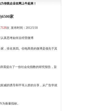
助力传统企业在网上牛起来！
6500家
17129
次 发布时间：2012/5/18
认真思考如何去经营微博
多家，排名第四。但电商类的微博是领先于其
官薛晨提出了一份社会化指数的研究报告，旨
权威的诱导和平等人群的分享，从广告学就
作为衡量指标。