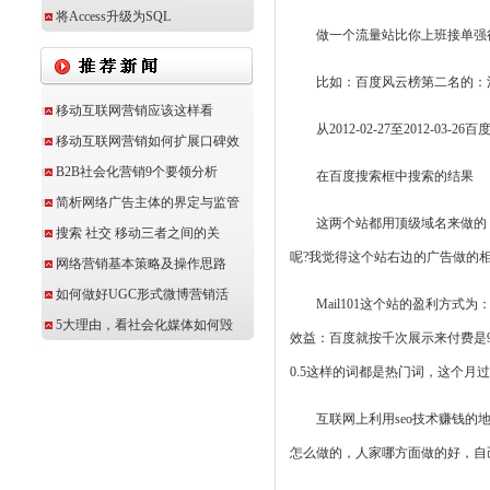
将Access升级为SQL
做一个流量站比你上班接单强
比如：百度风云榜第二名的：清明
移动互联网营销应该这样看
从2012-02-27至2012-0
移动互联网营销如何扩展口碑效
B2B社会化营销9个要领分析
在百度搜索框中搜索的结果
简析网络广告主体的界定与监管
这两个站都用顶级域名来做的，虽
搜索 社交 移动三者之间的关
呢?我觉得这个站右边的广告做的
网络营销基本策略及操作思路
如何做好UGC形式微博营销活
Mail101这个站的盈利方式为
5大理由，看社会化媒体如何毁
效益：百度就按千次展示来付费是9*4=3
0.5这样的词都是热门词，这个
互联网上利用seo技术赚钱的地
怎么做的，人家哪方面做的好，自