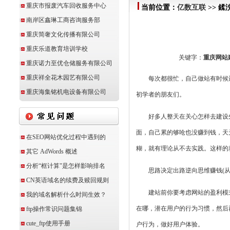
重庆市报废汽车回收服务中心
当前位置：
亿数互联
>> 
南岸区鑫琳工商咨询服务部
重庆简奢文化传播有限公司
重庆乐道教育培训学校
关键字：
重庆网站
重庆诺力至优仓储服务有限公司
重庆祥全花木园艺有限公司
每次都很忙，自己做站有时候还得
重庆海集铭机电设备有限公司
初学者的朋友们。
好多人整天在关心怎样去建设外链
面，自己累的够呛也没赚到钱，天
在SEO网站优化过程中遇到的
糊，就有理论从不去实践。这样的就不
其它 AdWords 概述
分析“框计算”是怎样影响排名
思路决定出路逆向思维赚钱(从
CN英语域名的续费及赎回规则
建站前你要考虑网站的盈利模式是
我的域名解析什么时间生效？
在哪，潜在用户的行为习惯，然后
ftp操作常识问题集锦
cute_ftp使用手册
户行为，做好用户体验。